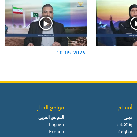
10-05-2026
أقسام
مواقع المنار
م
ديني
الموقع العربي
م
وثائقيات
English
إ
مقاومة
French
ا