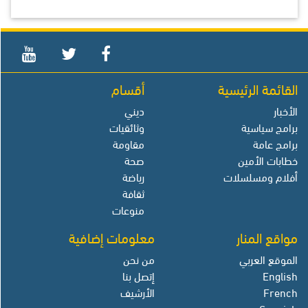
القائمة الرئيسية
أقسام
الأخبار
ديني
برامج سياسية
وثائقيات
برامج عامة
مقاومة
خطابات الأمين
صحة
أفلام ومسلسلات
رياضة
ثقافة
منوعات
مواقع المنار
معلومات إضافية
الموقع العربي
من نحن
English
إتصل بنا
French
الأرشيف