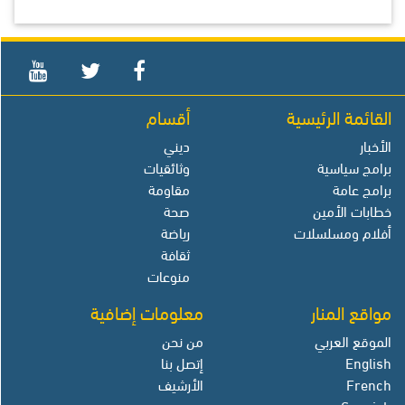
القائمة الرئيسية
أقسام
الأخبار
ديني
برامج سياسية
وثائقيات
برامج عامة
مقاومة
خطابات الأمين
صحة
أفلام ومسلسلات
رياضة
ثقافة
منوعات
مواقع المنار
معلومات إضافية
الموقع العربي
من نحن
English
إتصل بنا
French
الأرشيف