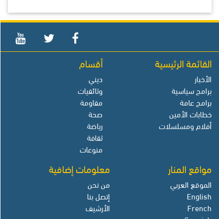
القائمة الرئيسية
أقسام
الأخبار
ديني
برامج سياسية
وثائقيات
برامج عامة
مقاومة
خطابات الأمين
صحة
أفلام ومسلسلات
رياضة
ثقافة
منوعات
مواقع المنار
معلومات إضافية
الموقع العربي
من نحن
English
إتصل بنا
French
الأرشيف